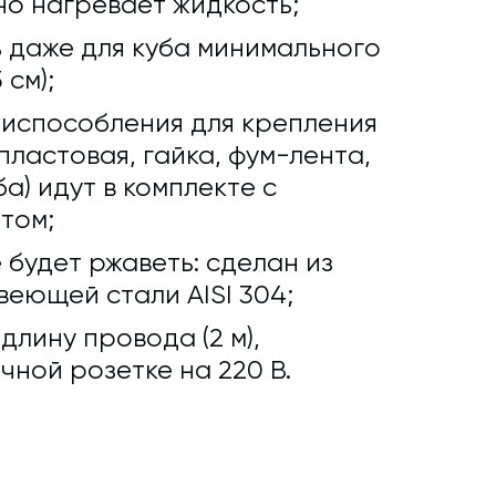
о нагревает жидкость;
 даже для куба минимального
 см);
риспособления для крепления
ластовая, гайка, фум-лента,
а) идут в комплекте с
том;
 будет ржаветь: сделан из
еющей стали AISI 304;
лину провода (2 м),
чной розетке на 220 В.