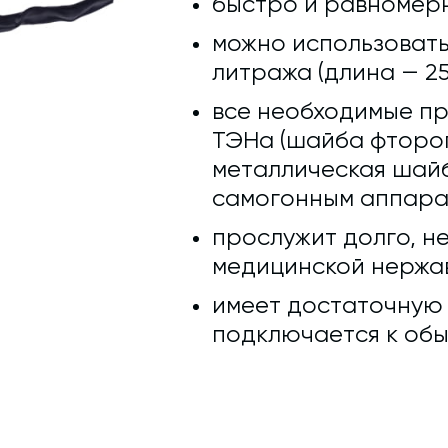
быстро и равномерн
можно использовать
литража (длина — 25
все необходимые п
ТЭНа (шайба фтороп
металлическая шайб
самогонным аппара
прослужит долго, не
медицинской нержав
имеет достаточную д
подключается к обы