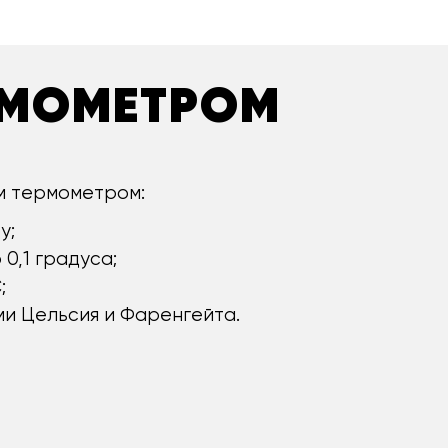
РМОМЕТРОМ
м термометром:
у;
0,1 градуса;
;
и Цельсия и Фаренгейта.